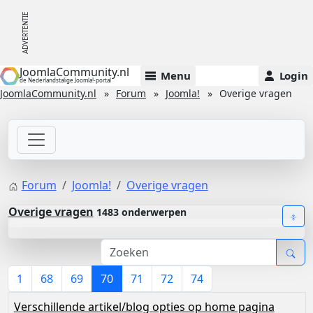
JoomlaCommunity.nl
Menu
Login
de Nederlandstalige Joomla!-portal
JoomlaCommunity.nl
Forum
Joomla!
Overige vragen
Forum
Joomla!
Overige vragen
Overige vragen
1483 onderwerpen
1
68
69
70
71
72
74
Verschillende artikel/blog opties op home pagina