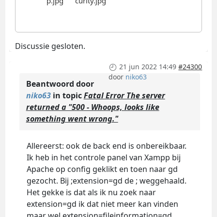
Discussie gesloten.
21 jun 2022 14:49
#24300
door
niko63
Beantwoord door
niko63
in topic
Fatal Error The server
returned a "500 - Whoops, looks like
something went wrong."
Allereerst: ook de back end is onbereikbaar.
Ik heb in het controle panel van Xampp bij
Apache op config geklikt en toen naar gd
gezocht. Bij ;extension=gd de ; weggehaald.
Het gekke is dat als ik nu zoek naar
extension=gd ik dat niet meer kan vinden
maar wel extension=fileinformation=gd