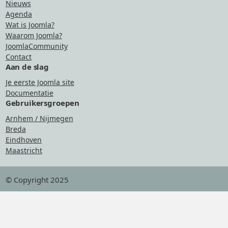
Nieuws
Agenda
Wat is Joomla?
Waarom Joomla?
JoomlaCommunity
Contact
Aan de slag
Je eerste Joomla site
Documentatie
Gebruikersgroepen
Arnhem / Nijmegen
Breda
Eindhoven
Maastricht
© Copyright 2025
Hosting
gesponsord door Combell
.
Stichting Joomla Nederland
Doneren
Disclaimer
Met dank aan