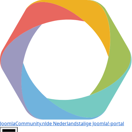
JoomlaCommunity.nl
de Nederlandstalige Joomla!-portal