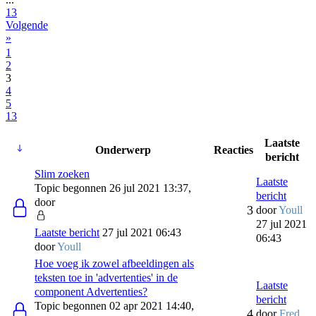
13
Volgende
»
1
2
3
4
5
13
Laatste
Onderwerp
Reacties
bericht
Slim zoeken
Laatste
Topic begonnen 26 jul 2021 13:37,
bericht
door
3
door
Youll
27 jul 2021
Laatste bericht
27 jul 2021 06:43
06:43
door
Youll
Hoe voeg ik zowel afbeeldingen als
teksten toe in 'advertenties' in de
Laatste
component Advertenties?
bericht
Topic begonnen 02 apr 2021 14:40,
4
door
Fred