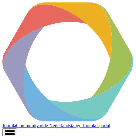
JoomlaCommunity.nl
de Nederlandstalige Joomla!-portal