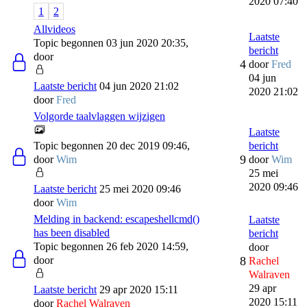
2020 07:40
1
2
Allvideos
Laatste
Topic begonnen 03 jun 2020 20:35,
bericht
door
4
door
Fred
04 jun
Laatste bericht
04 jun 2020 21:02
2020 21:02
door
Fred
Volgorde taalvlaggen wijzigen
Laatste
Topic begonnen 20 dec 2019 09:46,
bericht
9
door
Wim
door
Wim
25 mei
2020 09:46
Laatste bericht
25 mei 2020 09:46
door
Wim
Melding in backend: escapeshellcmd()
Laatste
has been disabled
bericht
Topic begonnen 26 feb 2020 14:59,
door
door
8
Rachel
Walraven
29 apr
Laatste bericht
29 apr 2020 15:11
2020 15:11
door
Rachel Walraven