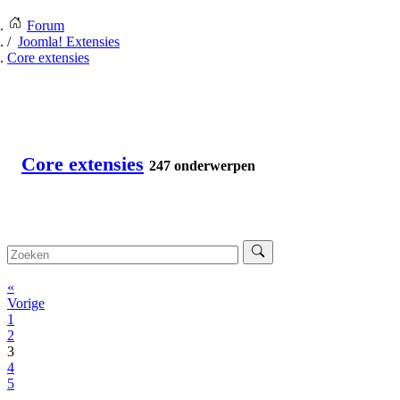
Forum
Joomla! Extensies
Core extensies
Core extensies
247 onderwerpen
«
Vorige
1
2
3
4
5
...