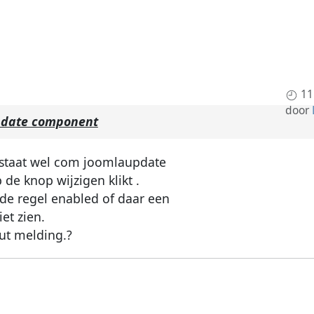
11
door
pdate component
s staat wel com joomlaupdate
de knop wijzigen klikt .
 de regel enabled of daar een
iet zien.
out melding.?