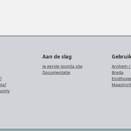
Aan de slag
Gebrui
Je eerste Joomla site
Arnhem /
Documentatie
Breda
?
Eindhove
la?
Maastrich
nity