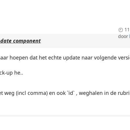
11
door
pdate component
 maar hoepen dat het echte update naar volgende vers
ck-up he..
 weg (incl comma) en ook `id` , weghalen in de rubrie