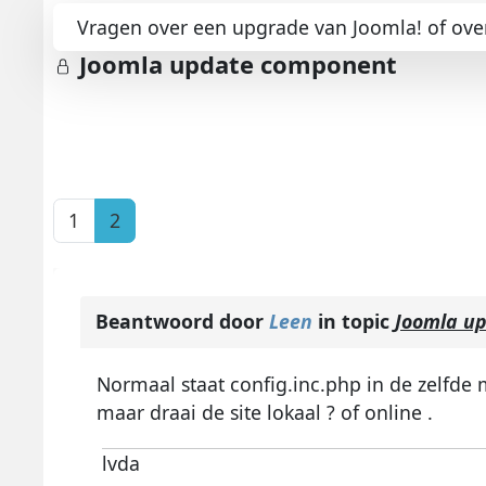
Vragen over een upgrade van Joomla! of over
Joomla update component
1
2
Beantwoord door
Leen
in topic
Joomla u
Normaal staat config.inc.php in de zelfd
maar draai de site lokaal ? of online .
lvda