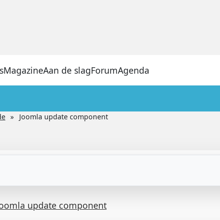
s
Magazine
Aan de slag
Forum
Agenda
de
Joomla update component
Joomla update component