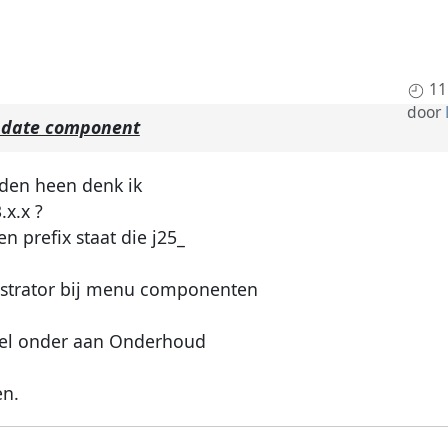
11
door
pdate component
eden heen denk ik
.x.x ?
n prefix staat die j25_
nistrator bij menu componenten
heel onder aan Onderhoud
en.