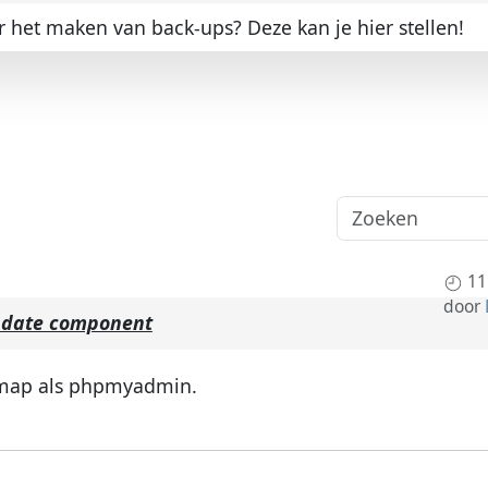
 het maken van back-ups? Deze kan je hier stellen!
11
door
pdate component
e map als phpmyadmin.