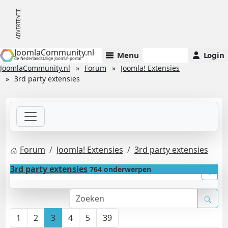
JoomlaCommunity.nl
Menu
Login
de Nederlandstalige Joomla!-portal
JoomlaCommunity.nl
Forum
Joomla! Extensies
3rd party extensies
Forum
Joomla! Extensies
3rd party extensies
3rd party extensies
764 onderwerpen
1
2
3
4
5
39