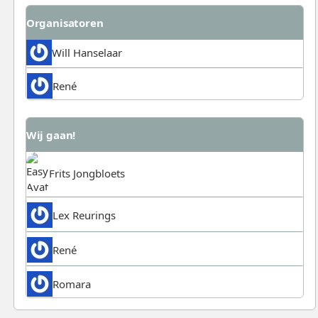
Organisatoren
Will Hanselaar
René
Wij gaan!
Frits Jongbloets
Lex Reurings
René
Romara