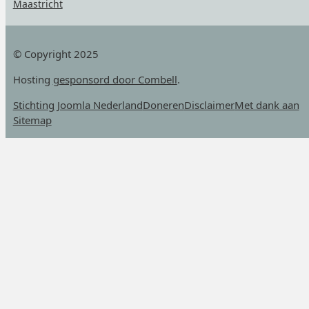
Maastricht
© Copyright 2025
Hosting
gesponsord door Combell
.
Stichting Joomla Nederland
Doneren
Disclaimer
Met dank aan
Sitemap