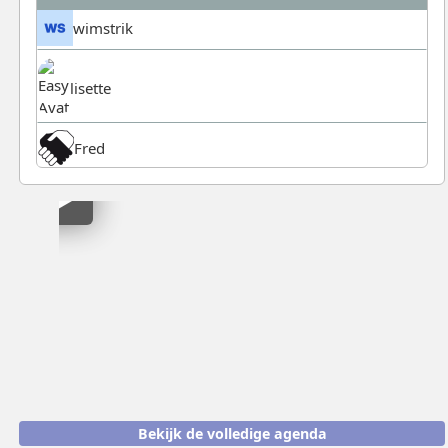
wimstrik
lisette
Fred
Klik
om
video
in
te
laden
Bekijk de volledige agenda