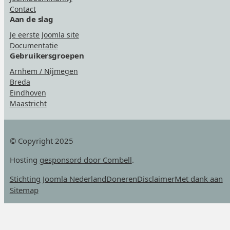
Contact
Aan de slag
Je eerste Joomla site
Documentatie
Gebruikersgroepen
Arnhem / Nijmegen
Breda
Eindhoven
Maastricht
© Copyright 2025
Hosting
gesponsord door Combell
.
Stichting Joomla Nederland
Doneren
Disclaimer
Met dank aan
Sitemap