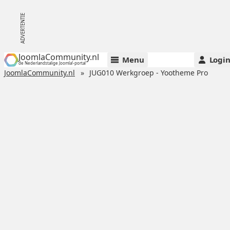
JoomlaCommunity.nl
Menu
Logi
de Nederlandstalige Joomla!-portal
JoomlaCommunity.nl
JUG010 Werkgroep - Yootheme Pro