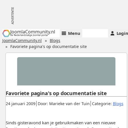
JoomlaCommunity.nl
Menu
Logi
de Nederlandstalige Joomla!-portal
JoomlaCommunity.nl
Blogs
Favoriete pagina's op documentatie site
Favoriete pagina's op documentatie site
Gepubliceerd:
.
.
.
24 januari 2009
Door: Marieke van der Tuin
Categorie:
Blogs
Sinds gisteravond kan je gebruikmaken van een nieuwe