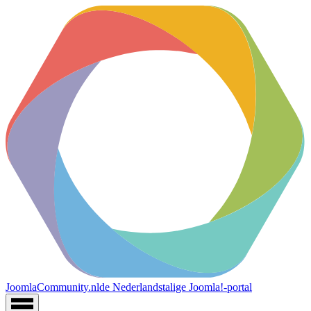
JoomlaCommunity.nl
de Nederlandstalige Joomla!-portal