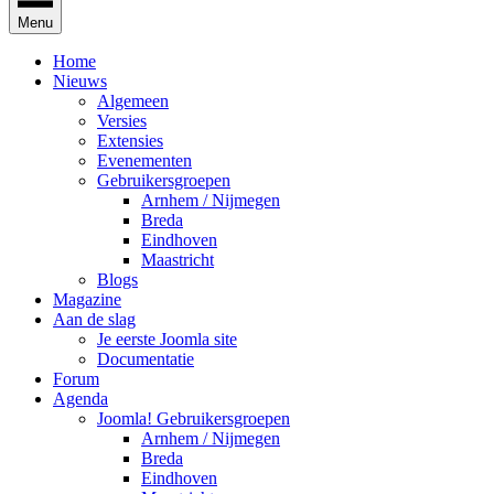
Menu
Home
Nieuws
Algemeen
Versies
Extensies
Evenementen
Gebruikersgroepen
Arnhem / Nijmegen
Breda
Eindhoven
Maastricht
Blogs
Magazine
Aan de slag
Je eerste Joomla site
Documentatie
Forum
Agenda
Joomla! Gebruikersgroepen
Arnhem / Nijmegen
Breda
Eindhoven