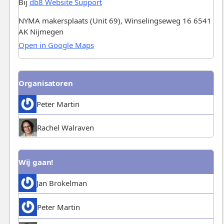
Bij
db8 Website Support
NYMA makersplaats (Unit 69), Winselingseweg 16 6541
AK Nijmegen
Open in Google Maps
Organisatoren
Peter Martin
Rachel Walraven
Wij gaan!
Jan Brokelman
Peter Martin