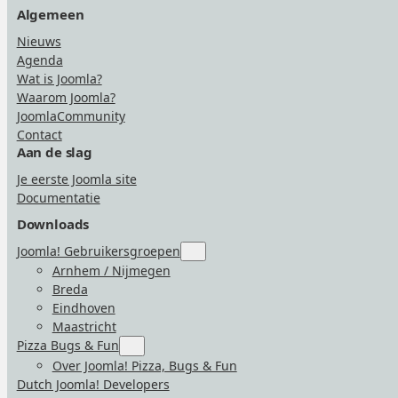
Algemeen
Nieuws
Agenda
Wat is Joomla?
Waarom Joomla?
JoomlaCommunity
Contact
Aan de slag
Je eerste Joomla site
Documentatie
Downloads
Joomla! Gebruikersgroepen
Submenu
for
Arnhem / Nijmegen
“Joomla!
Breda
Gebruikersgroepen”
Eindhoven
Maastricht
Pizza Bugs & Fun
Submenu
for
Over Joomla! Pizza, Bugs & Fun
“Pizza
Dutch Joomla! Developers
Bugs
&