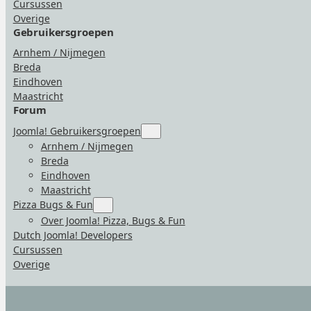
Cursussen
Fun”
Overige
Gebruikersgroepen
Arnhem / Nijmegen
Breda
Eindhoven
Maastricht
Forum
Joomla! Gebruikersgroepen
Submenu
for
Arnhem / Nijmegen
“Joomla!
Breda
Gebruikersgroepen”
Eindhoven
Maastricht
Pizza Bugs & Fun
Submenu
for
Over Joomla! Pizza, Bugs & Fun
“Pizza
Dutch Joomla! Developers
Bugs
&
Cursussen
Fun”
Overige