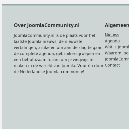
Footer
Over JoomlaCommunity.nl
Algemee
Nieuws
JoomlaCommunity.nl is de plaats voor het
Agenda
laatste Joomla nieuws, de nieuwste
Wat is Joom
vertalingen, artikelen om aan de slag te gaan,
Waarom Joo
de complete agenda, gebruikersgroepen en
JoomlaComm
een behulpzaam forum om je wegwijs te
Contact
maken in de wereld van Joomla. Voor én door
de Nederlandse Joomla-community!