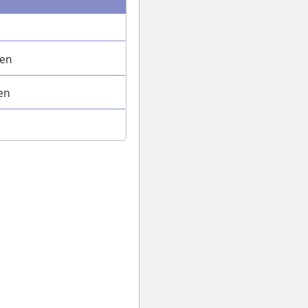
ven
en