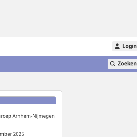
Logi
Zoeke
sgroep Arnhem-Nijmegen
ember 2025