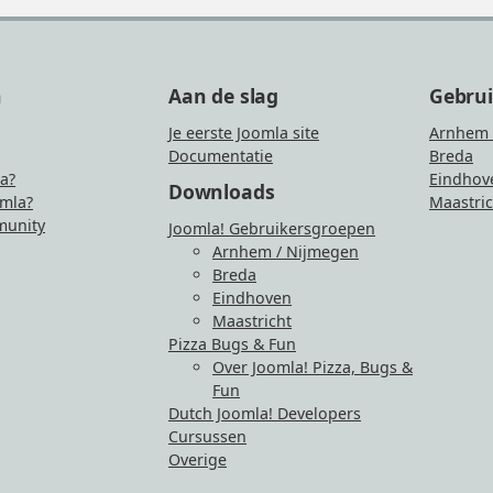
n
Aan de slag
Gebru
Je eerste Joomla site
Arnhem 
Documentatie
Breda
la?
Eindhov
Downloads
mla?
Maastric
unity
Joomla! Gebruikersgroepen
Arnhem / Nijmegen
Breda
Eindhoven
Maastricht
Pizza Bugs & Fun
Over Joomla! Pizza, Bugs &
Fun
Dutch Joomla! Developers
Cursussen
Overige