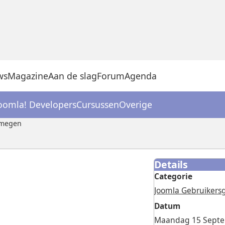
ws
Magazine
Aan de slag
Forum
Agenda
oomla! Developers
Cursussen
Overige
jmegen
Details
Categorie
Joomla Gebruiker
Datum
Maandag 15 Sept