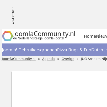
JoomlaCommunity.nl
Home
Nieu
de Nederlandstalige Joomla!-portal
Joomla! Gebruikersgroepen
Pizza Bugs & Fun
Dutch J
JoomlaCommunity.nl
Agenda
Overige
JUG Arnhem Ni