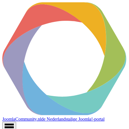
JoomlaCommunity.nl
de Nederlandstalige Joomla!-portal