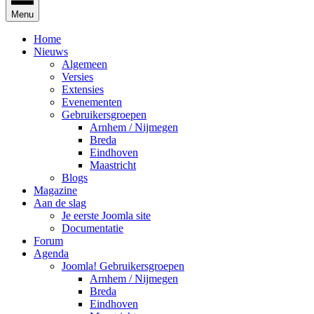
Menu
Home
Nieuws
Algemeen
Versies
Extensies
Evenementen
Gebruikersgroepen
Arnhem / Nijmegen
Breda
Eindhoven
Maastricht
Blogs
Magazine
Aan de slag
Je eerste Joomla site
Documentatie
Forum
Agenda
Joomla! Gebruikersgroepen
Arnhem / Nijmegen
Breda
Eindhoven