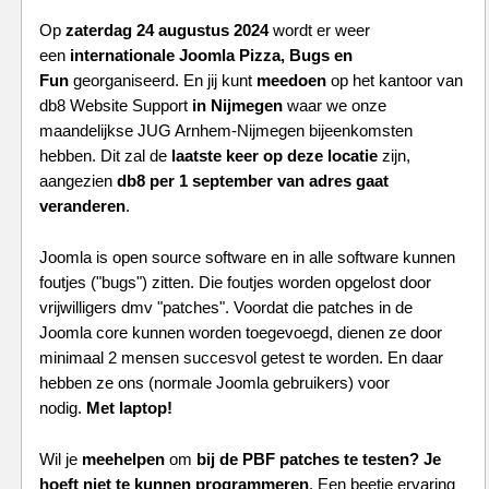
Op
zaterdag 24 augustus 2024
wordt er weer
een
internationale Joomla Pizza, Bugs en
Fun
georganiseerd. En jij kunt
meedoen
op het kantoor van
db8 Website Support
in Nijmegen
waar we onze
maandelijkse JUG Arnhem-Nijmegen bijeenkomsten
hebben. Dit zal de
laatste keer op deze locatie
zijn,
aangezien
db8 per 1 september van adres gaat
veranderen
.
Joomla is open source software en in alle software kunnen
foutjes ("bugs") zitten.
Die foutjes worden opgelost door
vrijwilligers dmv "patches".
Voordat die patches in de
Joomla core kunnen worden toegevoegd, dienen ze door
minimaal 2 mensen succesvol getest te worden.
En daar
hebben ze ons (normale Joomla gebruikers) voor
nodig.
Met laptop!
Wil je
meehelpen
om
bij de PBF patches te testen?
Je
hoeft niet te kunnen programmeren
. Een beetje ervaring