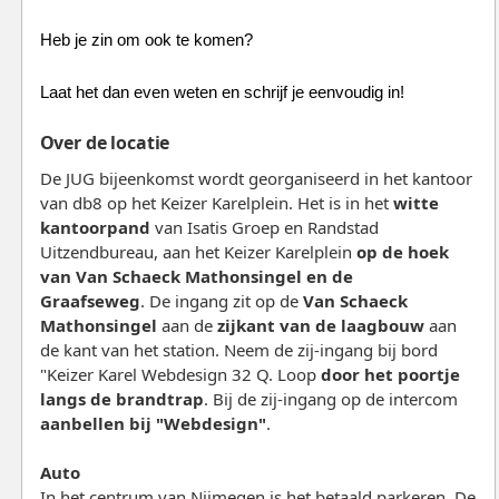
Heb je zin om ook te komen?
Laat het dan even weten en schrijf je eenvoudig in!
Over de locatie
De JUG bijeenkomst wordt georganiseerd in het kantoor
van db8 op het Keizer Karelplein. Het is in het
witte
kantoorpand
van Isatis Groep en Randstad
Uitzendbureau, aan het Keizer Karelplein
op de hoek
van Van Schaeck Mathonsingel en de
Graafseweg
. De ingang zit op de
Van Schaeck
Mathonsingel
aan de
zijkant van de laagbouw
aan
de kant van het station. Neem de zij-ingang bij bord
"Keizer Karel Webdesign 32 Q. Loop
door het poortje
langs de brandtrap
. Bij de zij-ingang op de intercom
aanbellen bij "Webdesign"
.
Auto
In het centrum van Nijmegen is het betaald parkeren. De