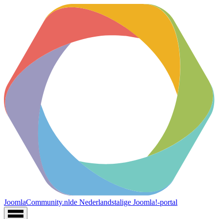
JoomlaCommunity.nl
de Nederlandstalige Joomla!-portal