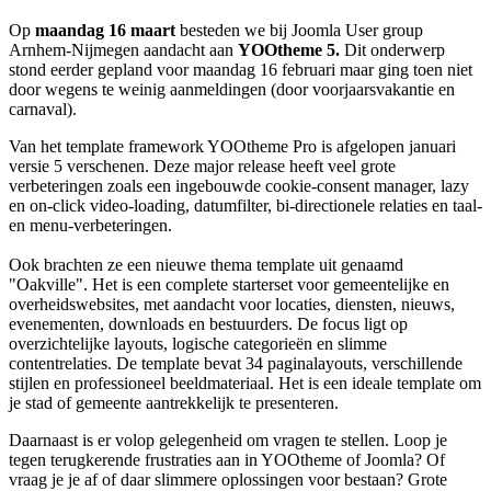
Op
maandag 16 maart
besteden we bij Joomla User group
Arnhem-Nijmegen aandacht aan
YOOtheme 5.
Dit onderwerp
stond eerder gepland voor maandag 16 februari maar ging toen niet
door wegens te weinig aanmeldingen (door voorjaarsvakantie en
carnaval).
Van het template framework YOOtheme Pro is afgelopen januari
versie 5 verschenen. Deze major release heeft veel grote
verbeteringen zoals een ingebouwde cookie-consent manager, lazy
en on-click video-loading, datumfilter, bi-directionele relaties en taal-
en menu-verbeteringen.
Ook brachten ze een nieuwe thema template uit genaamd
"Oakville". Het is een complete starterset voor gemeentelijke en
overheidswebsites, met aandacht voor locaties, diensten, nieuws,
evenementen, downloads en bestuurders. De focus ligt op
overzichtelijke layouts, logische categorieën en slimme
contentrelaties. De template bevat 34 paginalayouts, verschillende
stijlen en professioneel beeldmateriaal. Het is een ideale template om
je stad of gemeente aantrekkelijk te presenteren.
Daarnaast is er volop gelegenheid om vragen te stellen. Loop je
tegen terugkerende frustraties aan in YOOtheme of Joomla? Of
vraag je je af of daar slimmere oplossingen voor bestaan? Grote