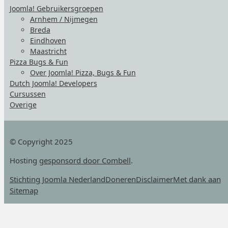
Joomla! Gebruikersgroepen
Arnhem / Nijmegen
Breda
Eindhoven
Maastricht
Pizza Bugs & Fun
Over Joomla! Pizza, Bugs & Fun
Dutch Joomla! Developers
Cursussen
Overige
© Copyright 2025
Hosting
gesponsord door Combell
.
Stichting Joomla Nederland
Doneren
Disclaimer
Met dank aan
Sitemap