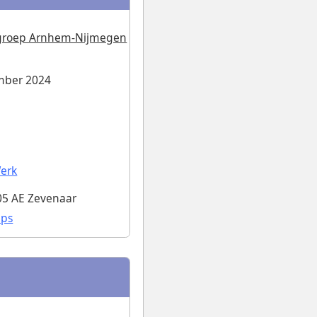
sgroep Arnhem-Nijmegen
mber 2024
erk
05 AE Zevenaar
aps