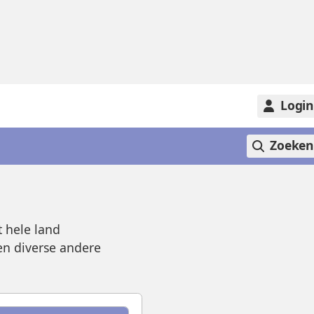
Logi
Zoeke
 hele land
en diverse andere