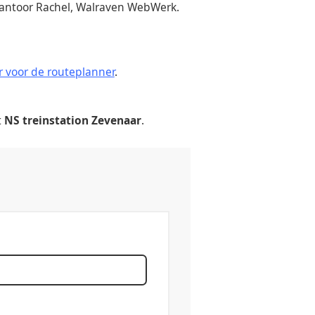
kantoor Rachel, Walraven WebWerk.
er voor de routeplanner
.
t
NS treinstation Zevenaar
.