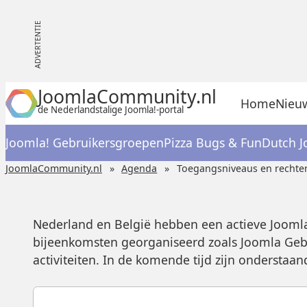
JoomlaCommunity.nl
Home
Nieu
de Nederlandstalige Joomla!-portal
Joomla! Gebruikersgroepen
Pizza Bugs & Fun
Dutch J
JoomlaCommunity.nl
Agenda
Toegangsniveaus en rechten
Nederland en België hebben een actieve Jooml
bijeenkomsten georganiseerd zoals Joomla Geb
activiteiten. In de komende tijd zijn ondersta