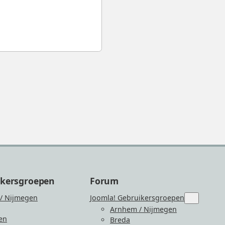
ikersgroepen
Forum
/ Nijmegen
Joomla! Gebruikersgroepen
Submenu
for
Arnhem / Nijmegen
“Joomla!
en
Breda
Gebruiker