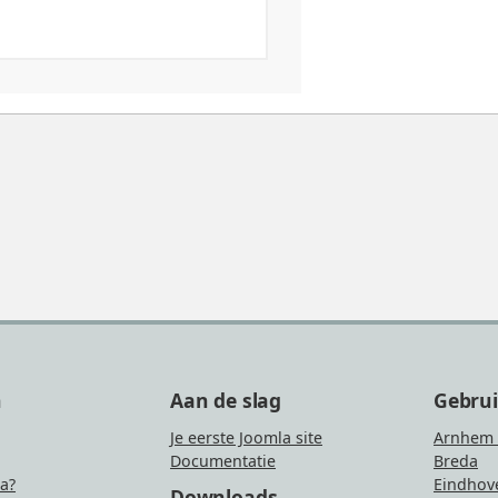
n
Aan de slag
Gebru
Je eerste Joomla site
Arnhem 
Documentatie
Breda
la?
Eindhov
Downloads