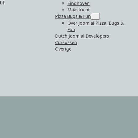
ht
Eindhoven
Maastricht
Pizza Bugs & Fun
Submenu
for
Over Joomla! Pizza, Bugs &
epen”
“Pizza
Fun
Bugs
&
Dutch Joomla! Developers
Fun”
Cursussen
Overige