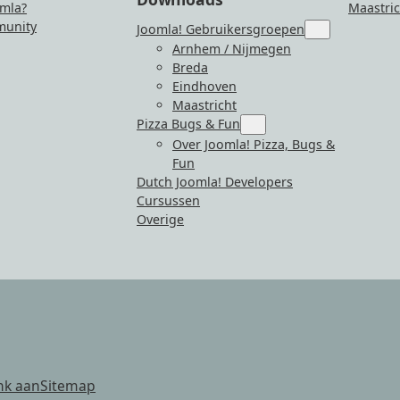
mla?
Maastric
unity
Joomla! Gebruikersgroepen
Submenu
for
Arnhem / Nijmegen
“Joomla!
Breda
Gebruikersgro
Eindhoven
Maastricht
Pizza Bugs & Fun
Submenu
for
Over Joomla! Pizza, Bugs &
“Pizza
Fun
Bugs
&
Dutch Joomla! Developers
Fun”
Cursussen
Overige
nk aan
Sitemap