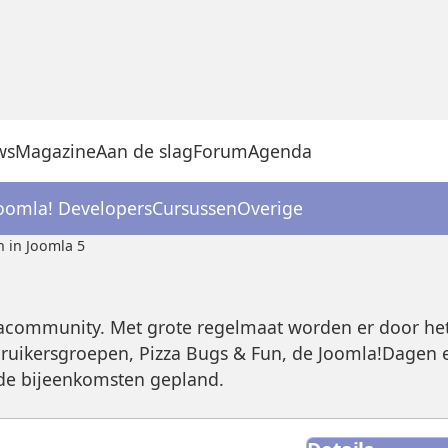
ws
Magazine
Aan de slag
Forum
Agenda
oomla! Developers
Cursussen
Overige
 in Joomla 5
acommunity. Met grote regelmaat worden er door het
ruikersgroepen, Pizza Bugs & Fun, de Joomla!Dagen 
ande bijeenkomsten gepland.