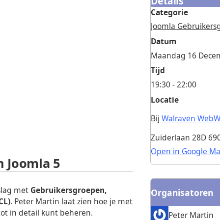
Details
Categorie
Joomla Gebruiker
Datum
Maandag 16 Dece
Tijd
19:30 - 22:00
Locatie
Bij
Walraven WebW
Zuiderlaan 28D 69
Open in Google M
n Joomla 5
slag met
Gebruikersgroepen,
Organisatoren
CL)
. Peter Martin laat zien hoe je met
ot in detail kunt beheren.
Peter Martin