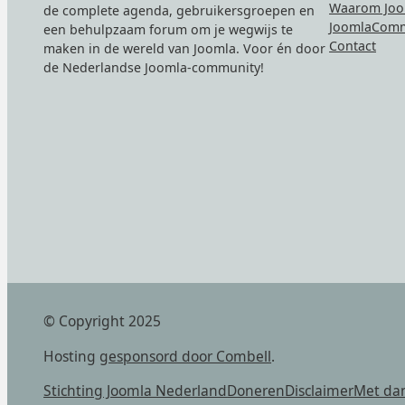
Waarom Joo
de complete agenda, gebruikersgroepen en
JoomlaComm
een behulpzaam forum om je wegwijs te
Contact
maken in de wereld van Joomla. Voor én door
de Nederlandse Joomla-community!
© Copyright 2025
Hosting
gesponsord door Combell
.
Stichting Joomla Nederland
Doneren
Disclaimer
Met da