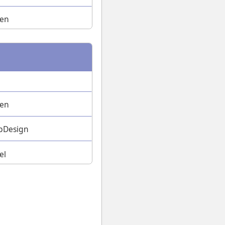
ven
ven
ebDesign
el