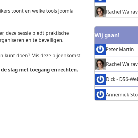
ikers toont en welke tools Joomla
Rachel Walra
, deze sessie biedt praktische
Wij gaan!
organiseren en te beveiligen.
Peter Martin
en kunt doen? Mis deze bijeenkomst
Rachel Walra
de slag met toegang en rechten.
Dick - D56-W
Annemiek Sto