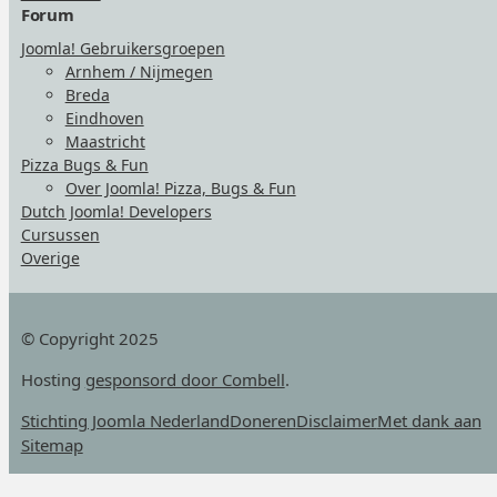
Forum
Joomla! Gebruikersgroepen
Arnhem / Nijmegen
Breda
Eindhoven
Maastricht
Pizza Bugs & Fun
Over Joomla! Pizza, Bugs & Fun
Dutch Joomla! Developers
Cursussen
Overige
© Copyright 2025
Hosting
gesponsord door Combell
.
Stichting Joomla Nederland
Doneren
Disclaimer
Met dank aan
Sitemap