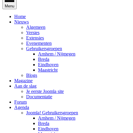
Menu
Home
Nieuws
Algemeen
Versies
Extensies
Evenementen
Gebruikersgroepen
Arnhem / Nijmegen
Breda
Eindhoven
Maastricht
Blogs
Magazine
Aan de slag
Je eerste Joomla site
Documentatie
Forum
Agenda
Joomla! Gebruikersgroepen
Arnhem / Nijmegen
Breda
Eindhoven