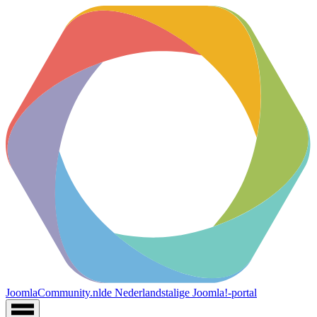
JoomlaCommunity.nl
de Nederlandstalige Joomla!-portal