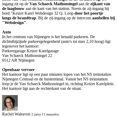
ingang zit op de
Van Schaeck Mathonsingel
aan de
zijkant van
de laagbouw
aan de kant van het station. Neem de zij-ingang bij
bord "Keizer Karel Webdesign 32 Q. Loop
door het poortje
langs de brandtrap
. Bij de zij-ingang op de intercom
aanbellen bij
"Webdesign"
.
Auto
In het centrum van Nijmegen is het betaald parkeren. De
dichtstbijzijnde parkeergelegenheid (auto's tot max 2,10 hoog) ligt
tegenover het kantoor:
Parkeergarage Keizer Karelgarage
Van Schaeck Mathonsingel 22
6512 AR Nijmegen
Openbaar vervoer
Het kantoor ligt op een paar minuten lopen van het NS treinstation
Nijmegen Centraal en de busterminal. Vanuit het NS treinstation
loop je de Van Schaeck Mathonsingel in, richting Keizer Karelplein.
Het kantoor ligt aan de rechterkant van de straat.
Rachel Walraven
2 jaren 11 maanden