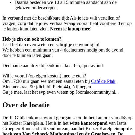
Daarna besteden we 10 a 15 minuten aandacht aan de
gekozen onderwerpen
In verband met de beschikbare tijd: Als je iets wilt vertellen of
vragen, zorg dat je jouw verhaal/vraag vooraf hebt voorbereid en op
je laptop kunt laten zien.
Neem je laptop mee!
Heb je zin om ook te komen?
Laat het dan even weten en schrijf je eenvoudig in!
We hebben een minimum van 4 deelnemers nodig om de avond
door te kunnen laten gaan.
Deelname aan deze bijeenkomst kost € 5,- per avond.
Wil je vooraf (op eigen kosten) mee te eten?
Om 17:30 uur gaan we met een aantal eten bij
Café de Plak
,
Bloemerstraat 90 (dichtbij Plein 44), Nijmegen
Ga je mee, laat het svp even weten op Joomlacommunity.nl...
Over de locatie
De JUG bijeenkomst wordt georganiseerd in het kantoor van db8 op
het Keizer Karelplein. Het is in het
witte kantoorpand
van Isatis
Groep en Randstad Uitzendbureau, aan het Keizer Karelplein
op de
hoek van Van Schaeck Mathonsingel en de Graafseweg
. De