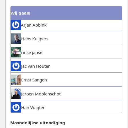
Wij gaan!
Arjan Abbink
Hans Kuijpers
rinse janse
Jac van Houten
Ernst Sangen
Jeroen Moolenschot
Han Wagter
Maandelijkse uitnodiging