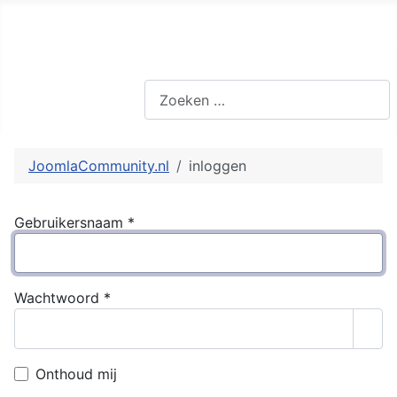
JoomlaCommunity system st
Zoeken
JoomlaCommunity.nl
inloggen
Gebruikersnaam
*
Wachtwoord
*
Too
Onthoud mij