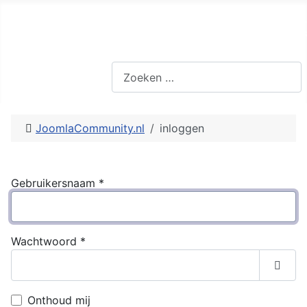
JoomlaCommunity system st
Zoeken
JoomlaCommunity.nl
inloggen
Gebruikersnaam
*
Wachtwoord
*
Toon
Onthoud mij